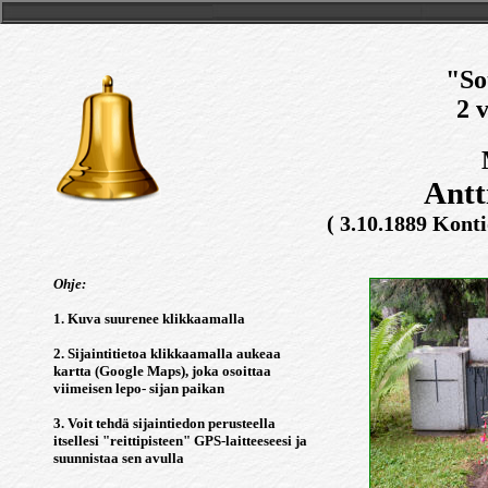
"So
2 
Antt
( 3.10.1889 Konti
Ohje:
1. Kuva suurenee klikkaamalla
2. Sijaintitietoa klikkaamalla aukeaa
kartta (Google Maps), joka osoittaa
viimeisen lepo- sijan paikan
3. Voit tehdä sijaintiedon perusteella
itsellesi "reittipisteen" GPS-laitteeseesi ja
suunnistaa sen avulla