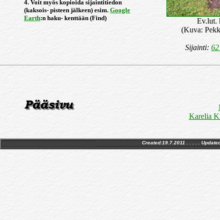
4. Voit myös kopioida sijaintitiedon
(kaksois- pisteen jälkeen) esim.
Google
Earth
:n haku- kenttään (Find)
Ev.lut.
(Kuva: Pekk
Sijainti:
62
Karelia K
Created:19.7.2011 . . . . . Update