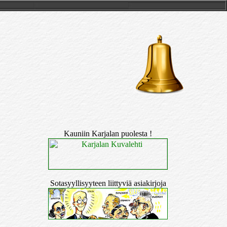
Kauniin Karjalan puolesta !
Sotasyyllisyyteen liittyviä asiakirjoja