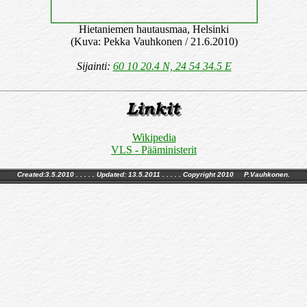
Hietaniemen hautausmaa, Helsinki
(Kuva: Pekka Vauhkonen / 21.6.2010)
Sijainti:
60 10 20.4 N, 24 54 34.5 E
Wikipedia
VLS - Pääministerit
Created:3.5.2010 . . . . . Updated:
13.5.2011
. . . . . Copyright 2010 P.Vauhkonen.