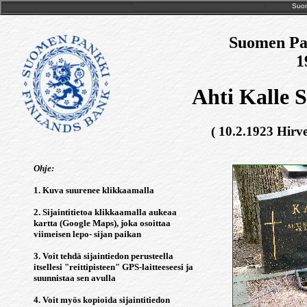
Suom
Suomen Pan
1
Ahti Kalle 
( 10.2.1923 Hirve
Ohje:
1. Kuva suurenee klikkaamalla
2. Sijaintitietoa klikkaamalla aukeaa
kartta (Google Maps), joka osoittaa
viimeisen lepo- sijan paikan
3. Voit tehdä sijaintiedon perusteella
itsellesi "reittipisteen" GPS-laitteeseesi ja
suunnistaa sen avulla
4. Voit myös kopioida sijaintitiedon