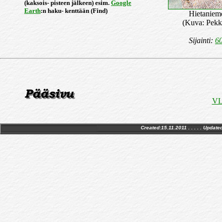
(kaksois- pisteen jälkeen) esim.
Google
Earth
:n haku- kenttään (Find)
Hietaniem
(Kuva: Pekk
Sijainti:
60
VLS
Created:15.11.2011 . . . . . Update