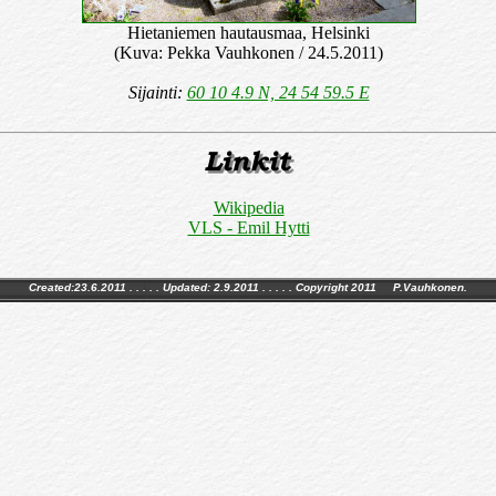
Hietaniemen hautausmaa, Helsinki
(Kuva: Pekka Vauhkonen / 24.5.2011)
Sijainti:
60 10 4.9 N, 24 54 59.5 E
Wikipedia
VLS - Emil Hytti
Created:23.6.2011 . . . . . Updated:
2.9.2011
. . . . . Copyright 2011 P.Vauhkonen.