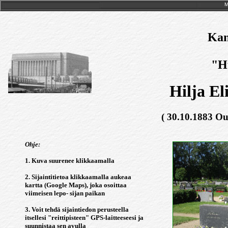
M
Kan
"H
Hilja El
( 30.10.1883 Ou
Ohje:
1. Kuva suurenee klikkaamalla
2. Sijaintitietoa klikkaamalla aukeaa
kartta (Google Maps), joka osoittaa
viimeisen lepo- sijan paikan
3. Voit tehdä sijaintiedon perusteella
itsellesi "reittipisteen" GPS-laitteeseesi ja
suunnistaa sen avulla