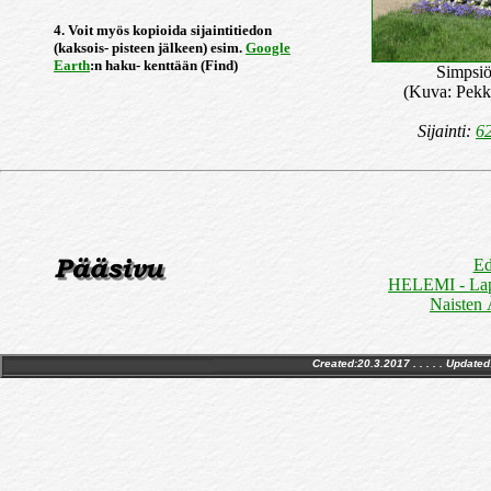
4. Voit myös kopioida sijaintitiedon
(kaksois- pisteen jälkeen) esim.
Google
Earth
:n haku- kenttään (Find)
Simpsiö
(Kuva: Pekk
Sijainti:
62
Ed
HELEMI - Lapua
Naisten 
Created:20.3.2017 . . . . . Updated