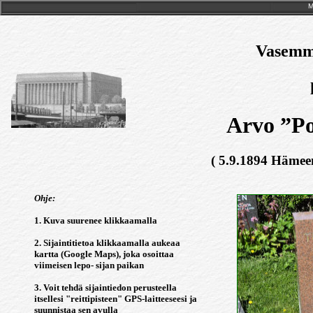
M
Vasemmi
Arvo ”P
( 5.9.1894 Hämee
Ohje:
1. Kuva suurenee klikkaamalla
2. Sijaintitietoa klikkaamalla aukeaa
kartta (Google Maps), joka osoittaa
viimeisen lepo- sijan paikan
3. Voit tehdä sijaintiedon perusteella
itsellesi "reittipisteen" GPS-laitteeseesi ja
suunnistaa sen avulla