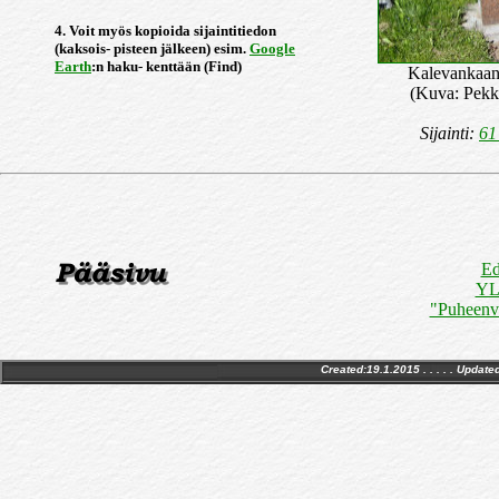
4. Voit myös kopioida sijaintitiedon
(kaksois- pisteen jälkeen) esim.
Google
Earth
:n haku- kenttään (Find)
Kalevankaan
(Kuva: Pekk
Sijainti:
61
Ed
YLE
"Puheenv
Created:19.1.2015 . . . . . Update