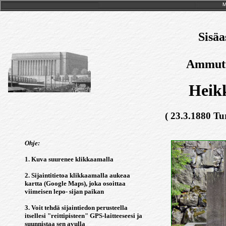
M
Sisäa
Ammutti
Heikk
( 23.3.1880 Tu
Ohje:
1. Kuva suurenee klikkaamalla
2. Sijaintitietoa klikkaamalla aukeaa
kartta (Google Maps), joka osoittaa
viimeisen lepo- sijan paikan
3. Voit tehdä sijaintiedon perusteella
itsellesi "reittipisteen" GPS-laitteeseesi ja
suunnistaa sen avulla