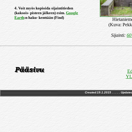
4. Voit myös kopioida sijaintitiedon
(kaksois- pisteen jälkeen) esim.
Google
Earth
:n haku- kenttään (Find)
Hietaniem
(Kuva: Pekk
Sijainti:
60
Ed
YLE
Created:19.1.2015 . . . . . Update