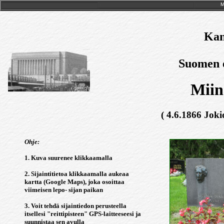
M
Kan
Suomen e
Miin
( 4.6.1866 Joki
Ohje:
1. Kuva suurenee klikkaamalla
2. Sijaintitietoa klikkaamalla aukeaa
kartta (Google Maps), joka osoittaa
viimeisen lepo- sijan paikan
3. Voit tehdä sijaintiedon perusteella
itsellesi "reittipisteen" GPS-laitteeseesi ja
suunnistaa sen avulla