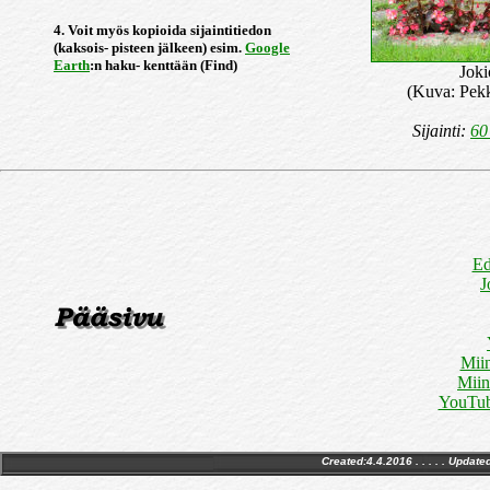
4. Voit myös kopioida sijaintitiedon
(kaksois- pisteen jälkeen) esim.
Google
Earth
:n haku- kenttään (Find)
Joki
(Kuva: Pek
Sijainti:
60
Ed
J
Miin
Miin
YouTub
Created:4.4.2016 . . . . . Update