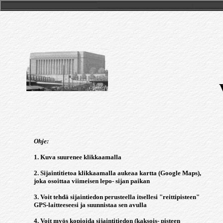
Ohje:
1. Kuva suurenee klikkaamalla
2. Sijaintitietoa klikkaamalla aukeaa kartta (Google Maps),
joka osoittaa viimeisen lepo- sijan paikan
3. Voit tehdä sijaintiedon perusteella itsellesi "reittipisteen"
GPS-laitteeseesi ja suunnistaa sen avulla
4. Voit myös kopioida sijaintitiedon (kaksois- pisteen