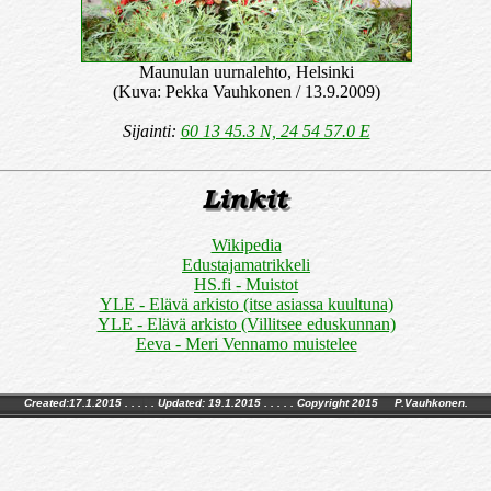
Maunulan uurnalehto, Helsinki
(Kuva: Pekka Vauhkonen / 13.9.2009)
Sijainti:
60 13 45.3 N, 24 54 57.0 E
Wikipedia
Edustajamatrikkeli
HS.fi - Muistot
YLE - Elävä arkisto (itse asiassa kuultuna)
YLE - Elävä arkisto (Villitsee eduskunnan)
Eeva - Meri Vennamo muistelee
Created:17.1.2015 . . . . . Updated:
19.1.2015
. . . . . Copyright 2015 P.Vauhkonen.