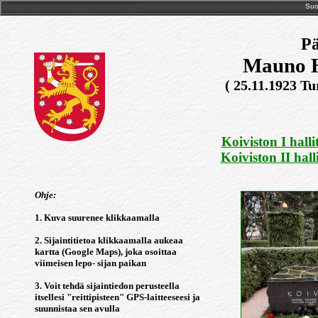
Suo
Pä
Mauno H
( 25.11.1923 Tu
Koiviston I halli
Koiviston II hall
Ohje:
1. Kuva suurenee klikkaamalla
2. Sijaintitietoa klikkaamalla aukeaa
kartta (Google Maps), joka osoittaa
viimeisen lepo- sijan paikan
3. Voit tehdä sijaintiedon perusteella
itsellesi "reittipisteen" GPS-laitteeseesi ja
suunnistaa sen avulla