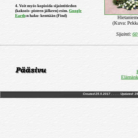
4. Voit myös kopioida sijaintitiedon
(kaksois- pisteen jälkeen) esim.
Google
Earth
:n haku- kenttään (Find)
Hietaniem
(Kuva: Pekk
Sijainti:
60
Elämänke
Created:25.5.2017 . . . . . Updated:
25