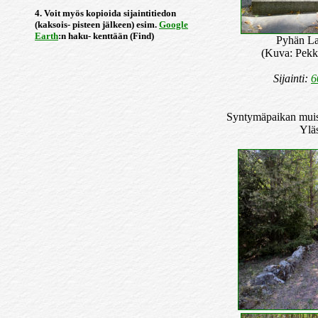
4. Voit myös kopioida sijaintitiedon
(kaksois- pisteen jälkeen) esim.
Google
Earth
:n haku- kenttään (Find)
Pyhän La
(Kuva: Pekk
Sijainti:
6
Syntymäpaikan muis
Ylä