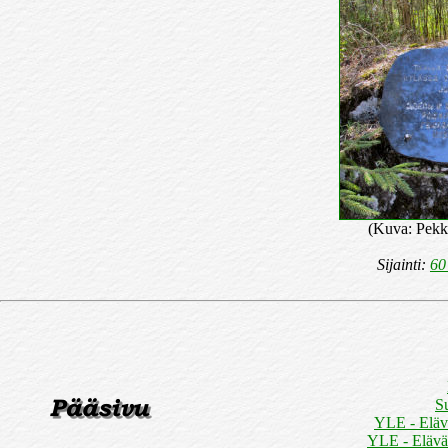
(Kuva: Pekk
Sijainti:
60
S
YLE - Elävä
YLE - Elävä 