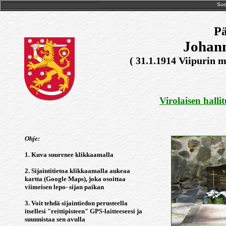
Suo
Pä
Johann
( 31.1.1914 Viipurin m
Virolaisen hallit
Ohje:
1. Kuva suurenee klikkaamalla
2. Sijaintitietoa klikkaamalla aukeaa
kartta (Google Maps), joka osoittaa
viimeisen lepo- sijan paikan
3. Voit tehdä sijaintiedon perusteella
itsellesi "reittipisteen" GPS-laitteeseesi ja
suunnistaa sen avulla