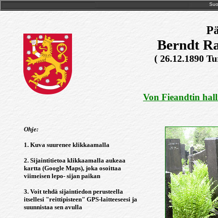
Suo
Pä
Berndt Ra
( 26.12.1890 Tu
Von Fieandtin hall
Ohje:
1. Kuva suurenee klikkaamalla
2. Sijaintitietoa klikkaamalla aukeaa
kartta (Google Maps), joka osoittaa
viimeisen lepo- sijan paikan
3. Voit tehdä sijaintiedon perusteella
itsellesi "reittipisteen" GPS-laitteeseesi ja
suunnistaa sen avulla