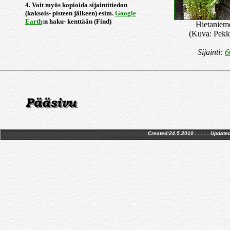
4. Voit myös kopioida sijaintitiedon
(kaksois- pisteen jälkeen) esim.
Google
Earth
:n haku- kenttään (Find)
Hietaniem
(Kuva: Pekk
Sijainti:
6
Created:24.5.2010 . . . . . Update