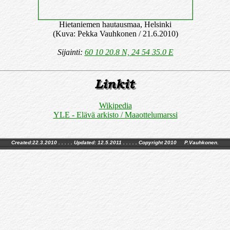
Hietaniemen hautausmaa, Helsinki
(Kuva: Pekka Vauhkonen / 21.6.2010)
Sijainti:
60 10 20.8 N, 24 54 35.0 E
Wikipedia
YLE - Elävä arkisto / Maaottelumarssi
Created:22.3.2010 . . . . . Updated:
12.5.2011
. . . . . Copyright 2010 P.Vauhkonen.