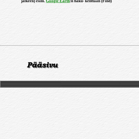
jälkeen) esim.
Google Earth
:n haku- kenttään (Find)