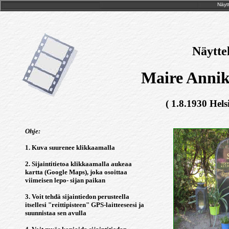
Näytt
Näytte
Maire Annik
( 1.8.1930 Hels
Ohje:
1. Kuva suurenee klikkaamalla
2. Sijaintitietoa klikkaamalla aukeaa
kartta (Google Maps), joka osoittaa
viimeisen lepo- sijan paikan
3. Voit tehdä sijaintiedon perusteella
itsellesi "reittipisteen" GPS-laitteeseesi ja
suunnistaa sen avulla