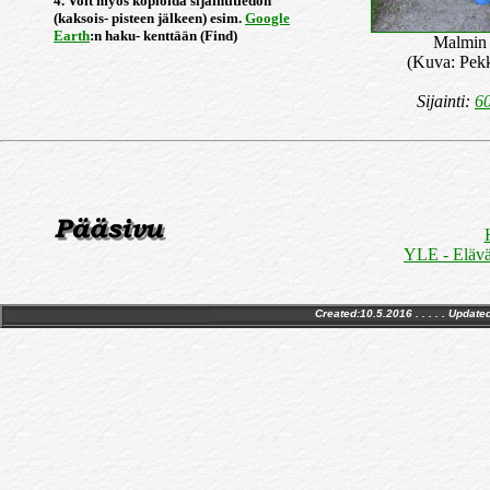
4. Voit myös kopioida sijaintitiedon
(kaksois- pisteen jälkeen) esim.
Google
Earth
:n haku- kenttään (Find)
Malmin 
(Kuva: Pek
Sijainti:
60
YLE - Elävä
Created:10.5.2016 . . . . . Update