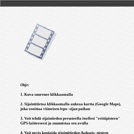
Ohje:
1. Kuva suurenee klikkaamalla
2. Sijaintitietoa klikkaamalla aukeaa kartta (Google Maps),
joka osoittaa viimeisen lepo- sijan paikan
3. Voit tehdä sijaintiedon perusteella itsellesi "reittipisteen"
GPS-laitteeseesi ja suunnistaa sen avulla
4. Voit myös kopioida sijaintitiedon (kaksois- pisteen