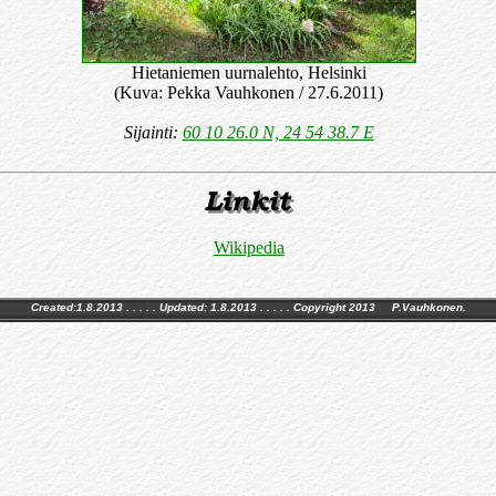
Hietaniemen uurnalehto, Helsinki
(Kuva: Pekka Vauhkonen / 27.6.2011)
Sijainti:
60 10 26.0 N, 24 54 38.7 E
Wikipedia
Created:1.8.2013 . . . . . Updated:
1.8.2013
. . . . . Copyright 2013 P.Vauhkonen.