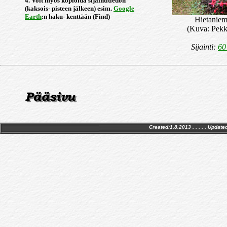
4. Voit myös kopioida sijaintitiedon
(kaksois- pisteen jälkeen) esim.
Google
Earth
:n haku- kenttään (Find)
Hietaniem
(Kuva: Pekk
Sijainti:
60
Created:1.8.2013 . . . . . Update