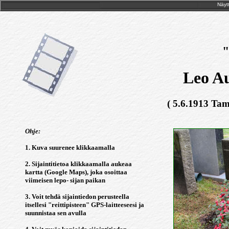
Näytt
"
Leo Au
( 5.6.1913 Tam
Ohje:
1. Kuva suurenee klikkaamalla
2. Sijaintitietoa klikkaamalla aukeaa
kartta (Google Maps), joka osoittaa
viimeisen lepo- sijan paikan
3. Voit tehdä sijaintiedon perusteella
itsellesi "reittipisteen" GPS-laitteeseesi ja
suunnistaa sen avulla