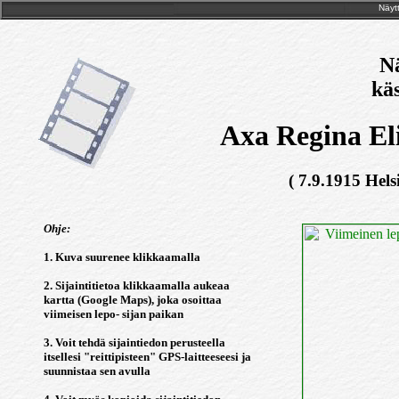
Näytt
Nä
käs
Axa Regina El
( 7.9.1915 Hels
Ohje:
1. Kuva suurenee klikkaamalla
2. Sijaintitietoa klikkaamalla aukeaa
kartta (Google Maps), joka osoittaa
viimeisen lepo- sijan paikan
3. Voit tehdä sijaintiedon perusteella
itsellesi "reittipisteen" GPS-laitteeseesi ja
suunnistaa sen avulla