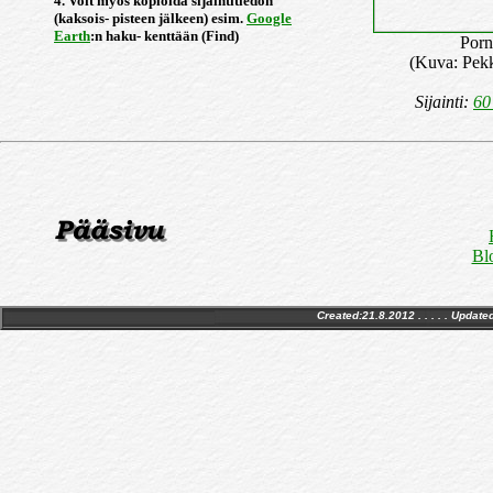
4. Voit myös kopioida sijaintitiedon
(kaksois- pisteen jälkeen) esim.
Google
Earth
:n haku- kenttään (Find)
Porn
(Kuva: Pek
Sijainti:
60
Blo
Created:21.8.2012 . . . . . Update