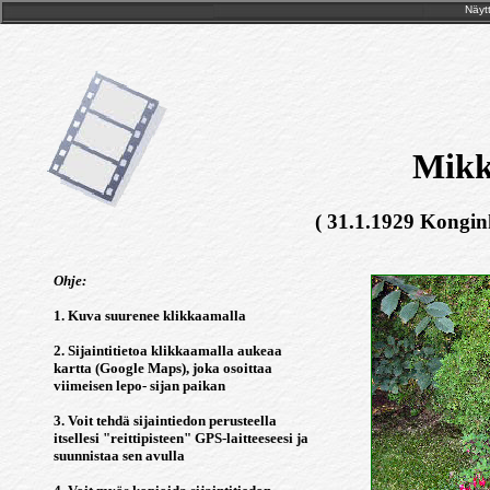
Näytt
Mikk
( 31.1.1929 Kongink
Ohje:
1. Kuva suurenee klikkaamalla
2. Sijaintitietoa klikkaamalla aukeaa
kartta (Google Maps), joka osoittaa
viimeisen lepo- sijan paikan
3. Voit tehdä sijaintiedon perusteella
itsellesi "reittipisteen" GPS-laitteeseesi ja
suunnistaa sen avulla