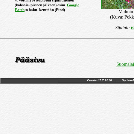
4. Voit myös kopioida sijaintitiedon
(kaksois- pisteen jälkeen) esim.
Google
Earth
:n haku- kenttään (Find)
Malmin 
(Kuva: Pekk
Sijainti:
6
Suomalais
Created:7.7.2010 . . . . . Updated