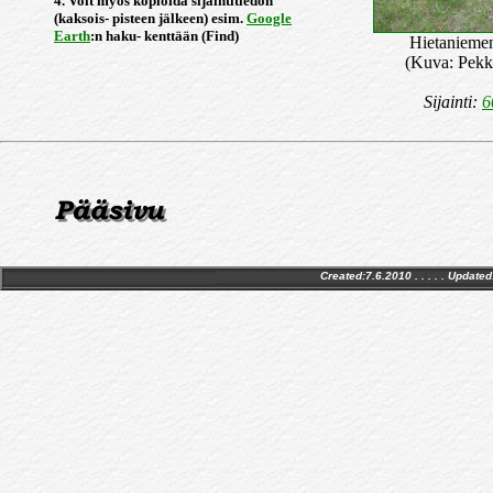
4. Voit myös kopioida sijaintitiedon
(kaksois- pisteen jälkeen) esim.
Google
Earth
:n haku- kenttään (Find)
Hietaniemen 
(Kuva: Pekk
Sijainti:
6
Created:7.6.2010 . . . . . Updated