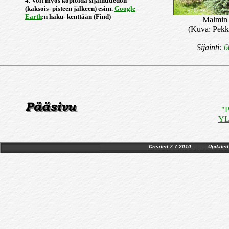
4. Voit myös kopioida sijaintitiedon
(kaksois- pisteen jälkeen) esim.
Google
Earth
:n haku- kenttään (Find)
Malmin 
(Kuva: Pekk
Sijainti:
6
"P
YLE
Created:7.7.2010 . . . . . Updated