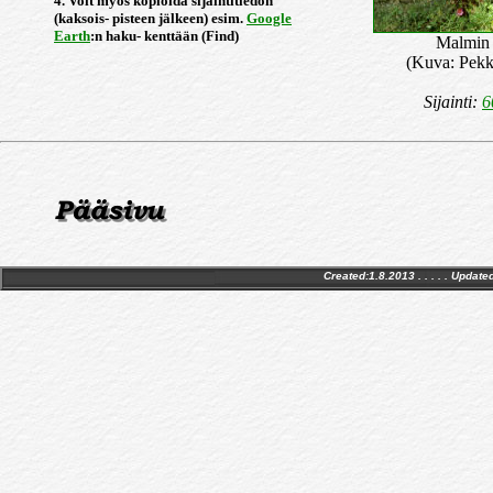
4. Voit myös kopioida sijaintitiedon
(kaksois- pisteen jälkeen) esim.
Google
Earth
:n haku- kenttään (Find)
Malmin 
(Kuva: Pekk
Sijainti:
6
Created:1.8.2013 . . . . . Update