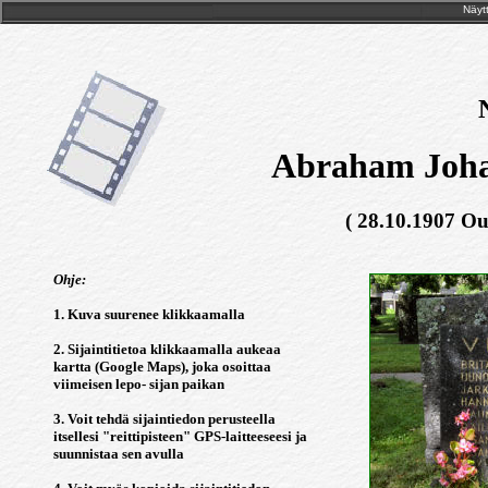
Näytt
Abraham Joha
( 28.10.1907 Ou
Ohje:
1. Kuva suurenee klikkaamalla
2. Sijaintitietoa klikkaamalla aukeaa
kartta (Google Maps), joka osoittaa
viimeisen lepo- sijan paikan
3. Voit tehdä sijaintiedon perusteella
itsellesi "reittipisteen" GPS-laitteeseesi ja
suunnistaa sen avulla