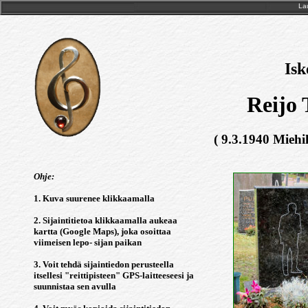
Lau
Isk
Reijo 
( 9.3.1940 Miehi
Ohje:
1. Kuva suurenee klikkaamalla
2. Sijaintitietoa klikkaamalla aukeaa
kartta (Google Maps), joka osoittaa
viimeisen lepo- sijan paikan
3. Voit tehdä sijaintiedon perusteella
itsellesi "reittipisteen" GPS-laitteeseesi ja
suunnistaa sen avulla