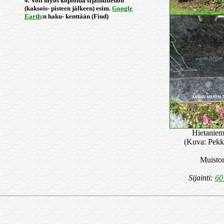
4. Voit myös kopioida sijaintitiedon
(kaksois- pisteen jälkeen) esim.
Google
Earth
:n haku- kenttään (Find)
Hietaniem
(Kuva: Pekk
Muistom
Sijainti:
60