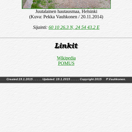
Juutalainen hautausmaa, Helsinki
(Kuva: Pekka Vauhkonen / 20.11.2014)
Sijainti:
60 10 26.3 N, 24 54 43.2 E
Wikipedia
POMUS
Created:19.1.2015 . . . . . Updated:
19.1.2015
. . . . . Copyright 2015 P.Vauhkonen.