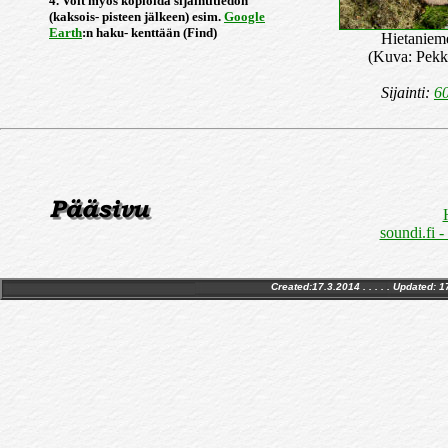
4. Voit myös kopioida sijaintitiedon
(kaksois- pisteen jälkeen) esim.
Google
Earth
:n haku- kenttään (Find)
Hietaniem
(Kuva: Pekk
Sijainti:
60
soundi.fi 
Created:17.3.2014 . . . . . Updated:
1