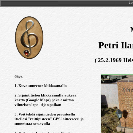
Lau
Petri Il
( 25.2.1969 Hels
Ohje:
1. Kuva suurenee klikkaamalla
2. Sijaintitietoa klikkaamalla aukeaa
kartta (Google Maps), joka osoittaa
viimeisen lepo- sijan paikan
3. Voit tehdä sijaintiedon perusteella
itsellesi "reittipisteen" GPS-laitteeseesi ja
suunnistaa sen avulla