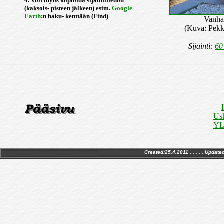
4. Voit myös kopioida sijaintitiedon
(kaksois- pisteen jälkeen) esim.
Google
Earth
:n haku- kenttään (Find)
Vanha
(Kuva: Pekk
Sijainti:
60
Us
YLE
Created:25.4.2011 . . . . . Update