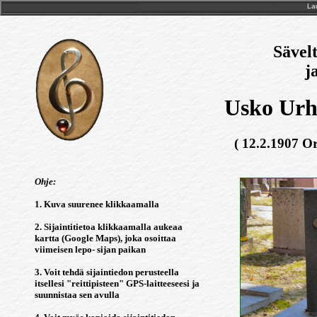
Lau
Sävelt
j
Usko Urh
( 12.2.1907 O
Ohje:
1. Kuva suurenee klikkaamalla
2. Sijaintitietoa klikkaamalla aukeaa
kartta (Google Maps), joka osoittaa
viimeisen lepo- sijan paikan
3. Voit tehdä sijaintiedon perusteella
itsellesi "reittipisteen" GPS-laitteeseesi ja
suunnistaa sen avulla