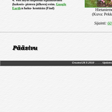
4. Voit myös kopioida sijaintitiedon
(kaksois- pisteen jälkeen) esim.
Google
Earth
:n haku- kenttään (Find)
Hietaniem
(Kuva: Pekk
Sijainti:
60
Created:28.5.2010 . . . . . Update