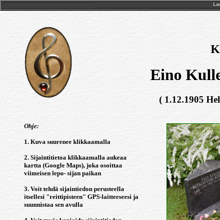
Lau
K
Eino Kull
( 1.12.1905 Hel
Ohje:
1. Kuva suurenee klikkaamalla
2. Sijaintitietoa klikkaamalla aukeaa
kartta (Google Maps), joka osoittaa
viimeisen lepo- sijan paikan
3. Voit tehdä sijaintiedon perusteella
itsellesi "reittipisteen" GPS-laitteeseesi ja
suunnistaa sen avulla