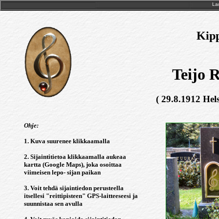
Lau
Kipp
Teijo 
( 29.8.1912 Hels
Ohje:
1. Kuva suurenee klikkaamalla
2. Sijaintitietoa klikkaamalla aukeaa
kartta (Google Maps), joka osoittaa
viimeisen lepo- sijan paikan
3. Voit tehdä sijaintiedon perusteella
itsellesi "reittipisteen" GPS-laitteeseesi ja
suunnistaa sen avulla