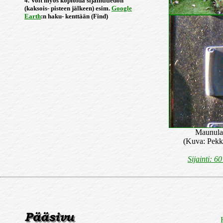
4. Voit myös kopioida sijaintitiedon
(kaksois- pisteen jälkeen) esim.
Google
Earth
:n haku- kenttään (Find)
Maunulan
(Kuva: Pekk
Sijainti: 6