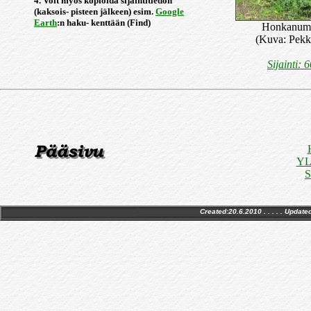
4. Voit myös kopioida sijaintitiedon
(kaksois- pisteen jälkeen) esim.
Google
Earth
:n haku- kenttään (Find)
Honkanumm
(Kuva: Pekk
Sijainti: 
YLE
S
Created:20.6.2010 . . . . . Update