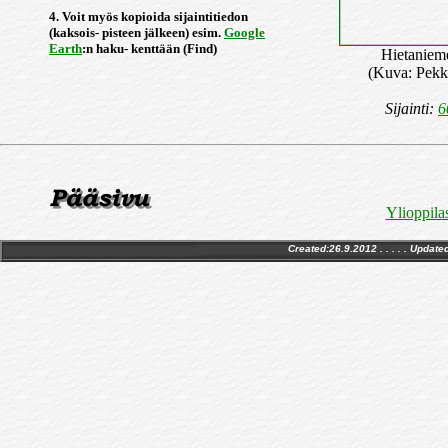
4. Voit myös kopioida sijaintitiedon
(kaksois- pisteen jälkeen) esim.
Google
Earth
:n haku- kenttään (Find)
Hietaniem
(Kuva: Pekk
Sijainti:
6
Ylioppila
Created:26.9.2012 . . . . . Update