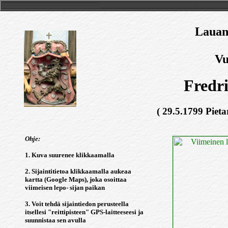
Lauant
Vu
Fredr
( 29.5.1799 Pieta
Ohje:
1. Kuva suurenee klikkaamalla
2. Sijaintitietoa klikkaamalla aukeaa
kartta (Google Maps), joka osoittaa
viimeisen lepo- sijan paikan
3. Voit tehdä sijaintiedon perusteella
itsellesi "reittipisteen" GPS-laitteeseesi ja
suunnistaa sen avulla