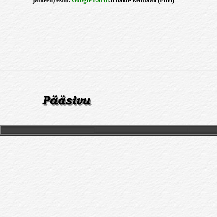
jälkeen) esim.
Google Earth
:n haku- kenttään (Find)