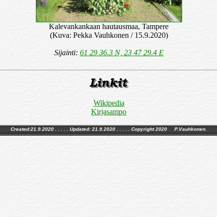
Kalevankankaan hautausmaa, Tampere
(Kuva: Pekka Vauhkonen / 15.9.2020)
Sijainti:
61 29 36.3 N, 23 47 29.4 E
Wikipedia
Kirjasampo
Created:21.9.2020 . . . . . Updated:
21.9.2020
. . . . . Copyright 2020 P.Vauhkonen.