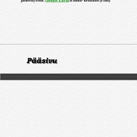
jälkeen) esim.
Google Earth
:n haku- kenttään (Find)