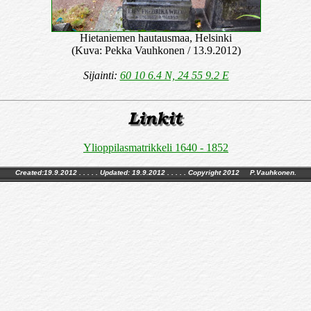
Hietaniemen hautausmaa, Helsinki
(Kuva: Pekka Vauhkonen / 13.9.2012)
Sijainti:
60 10 6.4 N, 24 55 9.2 E
Ylioppilasmatrikkeli 1640 - 1852
Created:19.9.2012 . . . . . Updated:
19.9.2012
. . . . . Copyright 2012 P.Vauhkonen.