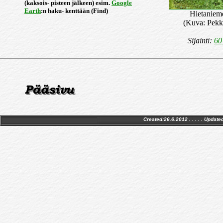
(kaksois- pisteen jälkeen) esim.
Google
Earth
:n haku- kenttään (Find)
Hietaniem
(Kuva: Pekk
Sijainti:
60
Created:26.6.2012 . . . . . Update