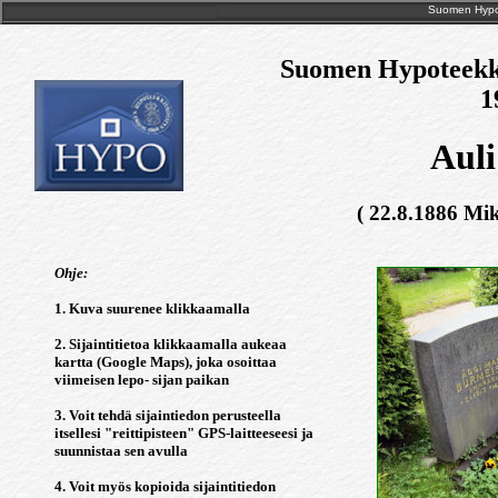
Suomen Hypote
Suomen Hypoteekkiy
1
Aul
( 22.8.1886 Mik
Ohje:
1. Kuva suurenee klikkaamalla
2. Sijaintitietoa klikkaamalla aukeaa
kartta (Google Maps), joka osoittaa
viimeisen lepo- sijan paikan
3. Voit tehdä sijaintiedon perusteella
itsellesi "reittipisteen" GPS-laitteeseesi ja
suunnistaa sen avulla
4. Voit myös kopioida sijaintitiedon