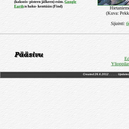
(kaksois- pisteen jälkeen) esim.
Google
Earth
:n haku- kenttään (Find)
Hietaniem
(Kuva: Pekk
Sijainti:
6
Ed
Ylioppila
Created:26.6.2012 . . . . . Update