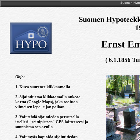
Suomen Hypote
Suomen Hypoteekkiy
1
Ernst Em
( 6.1.1856 Tu
Ohje:
1. Kuva suurenee klikkaamalla
2. Sijaintitietoa klikkaamalla aukeaa
kartta (Google Maps), joka osoittaa
viimeisen lepo- sijan paikan
3. Voit tehdä sijaintiedon perusteella
itsellesi "reittipisteen" GPS-laitteeseesi ja
suunnistaa sen avulla
4. Voit myös kopioida sijaintitiedon