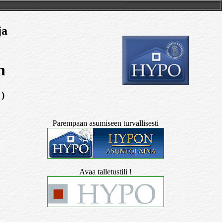
ja
n
 )
Parempaan asumiseen turvallisesti
Avaa talletustili !