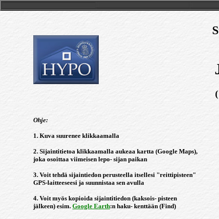
S
Ohje:
1. Kuva suurenee klikkaamalla
2. Sijaintitietoa klikkaamalla aukeaa kartta (Google Maps),
joka osoittaa viimeisen lepo- sijan paikan
3. Voit tehdä sijaintiedon perusteella itsellesi "reittipisteen"
GPS-laitteeseesi ja suunnistaa sen avulla
4. Voit myös kopioida sijaintitiedon (kaksois- pisteen
jälkeen) esim.
Google Earth
:n haku- kenttään (Find)