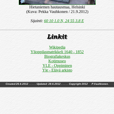
Hietaniemen hautausmaa, Helsinki
(Kuva: Pekka Vauhkonen / 21.9.2012)
Sijainti:
60 10 1.0 N, 24 55 3.8 E
Wikipedia
Ylioppilasmatrikkeli 1640 - 1852
Biografiakeskus
Kotimuseo
YLE - Oppiminen
Yle - Elävä arkisto
Created:26.6.2012 . . . . . Updated:
28.6.2012
. . . . . Copyright 2012 P.Vauhkonen.